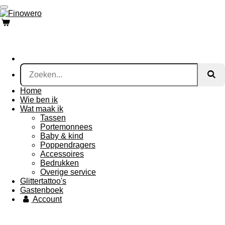
Ga
direct
naar
de
hoofdinhoud
Home
Wie ben ik
Wat maak ik
Tassen
Portemonnees
Baby & kind
Poppendragers
Accessoires
Bedrukken
Overige service
Glittertattoo's
Gastenboek
Account