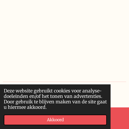
e
e
h
e
l
e
a
l
e
l
r
e
n
e
n
Deze website gebruikt cookies voor analyse-
© 2020 - 2026 Finowero
doeleinden en/of het tonen van advertenties.
Powered by
JouwWeb
Door gebruik te blijven maken van de site gaat
u hiermee akkoord.
Akkoord
E-mailadres
Kaart