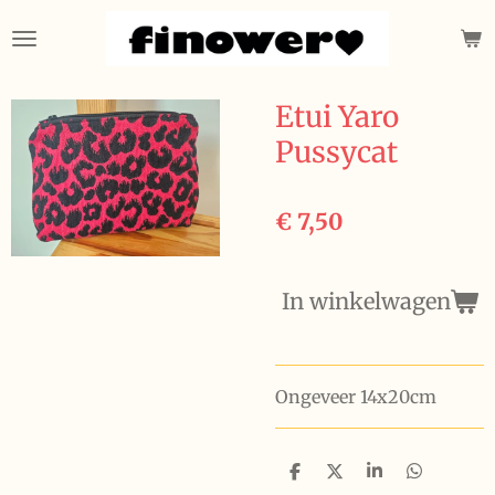
Ga
direct
naar
de
Etui Yaro
hoofdinhoud
Pussycat
€ 7,50
In winkelwagen
Ongeveer 14x20cm
D
D
S
D