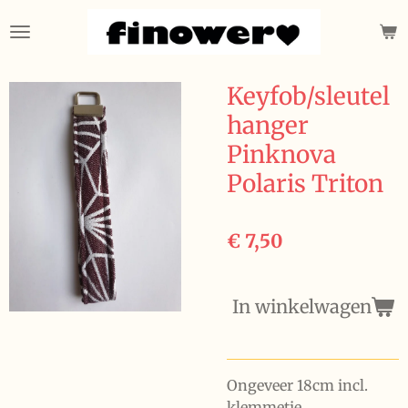
Ga
direct
naar
de
Keyfob/sleutel
hoofdinhoud
hanger
Pinknova
Polaris Triton
€ 7,50
In winkelwagen
Ongeveer 18cm incl.
klemmetje