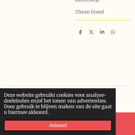
25mm breed
D
D
S
D
e
e
h
e
l
e
a
l
e
l
r
e
n
e
n
Deze website gebruikt cookies voor analyse-
© 2020 - 2026 Finowero
doeleinden en/of het tonen van advertenties.
Powered by
JouwWeb
Door gebruik te blijven maken van de site gaat
u hiermee akkoord.
Akkoord
E-mailadres
Kaart