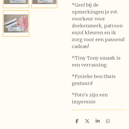
*
Geef bij de
opmerkingen je evt.
voorkeur voor
doekenmerk, patroon
en/of kleuren en ik
zorg voor een passend
cadeau!
*Tiny Tony smaak is
een verrassing.
*Fysieke bon thuis
gestuurd
*Foto's zijn een
impressie
D
D
S
D
e
e
h
e