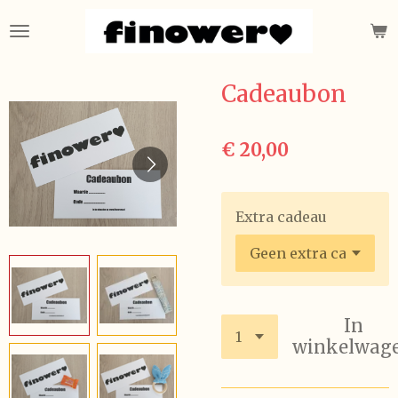
Ga
direct
naar
de
Cadeaubon
hoofdinhoud
€ 20,00
Extra cadeau
In
winkelwag