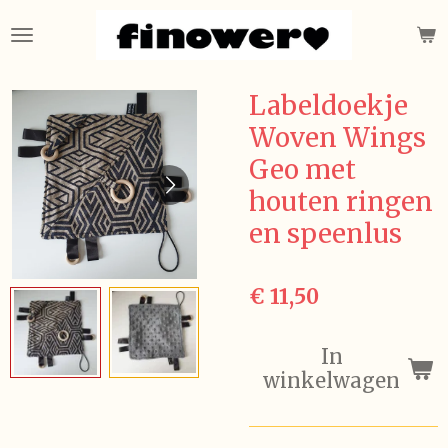
Ga
direct
naar
de
Labeldoekje
hoofdinhoud
Woven Wings
Geo met
houten ringen
en speenlus
€ 11,50
In
winkelwagen