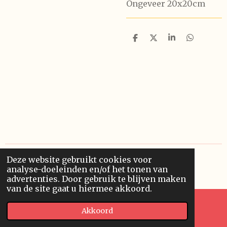
Ongeveer 20x20cm
D
D
S
D
e
e
h
e
l
e
a
l
e
l
r
e
n
e
n
Deze website gebruikt cookies voor
© 2020 - 2026 Finowero
analyse-doeleinden en/of het tonen van
Powered by
JouwWeb
advertenties. Door gebruik te blijven maken
van de site gaat u hiermee akkoord.
Akkoord
E-mailadres
Kaart