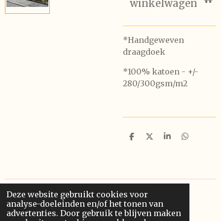
winkelwagen
*Handgeweven
draagdoek
*100% katoen - +/-
280/300gsm/m2
D
D
S
D
e
e
h
e
l
e
a
l
e
l
r
e
n
e
n
Deze website gebruikt cookies voor
© 2020 - 2026 Finowero
analyse-doeleinden en/of het tonen van
Powered by
JouwWeb
advertenties. Door gebruik te blijven maken