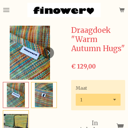
Ga
direct
naar
de
Draagdoek
hoofdinhoud
"Warm
Autumn Hugs"
€ 129,00
Maat
In