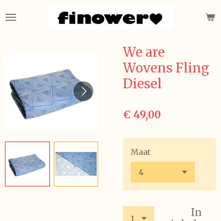
Ga
direct
naar
de
We are
hoofdinhoud
Wovens Fling
Diesel
€ 49,00
Maat
In