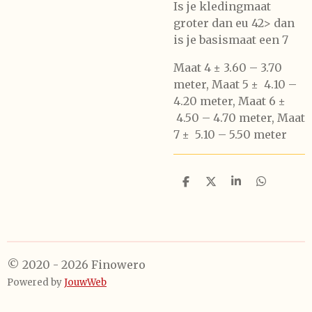
Is je kledingmaat
groter dan eu 42> dan
is je basismaat een 7
Maat 4 ± 3.60 – 3.70
meter, Maat 5 ± 4.10 –
4.20 meter, Maat 6 ±
4.50 – 4.70 meter, Maat
7 ± 5.10 – 5.50 meter
D
D
S
D
e
e
h
e
l
e
a
l
e
l
r
e
n
e
n
© 2020 - 2026 Finowero
Powered by
JouwWeb