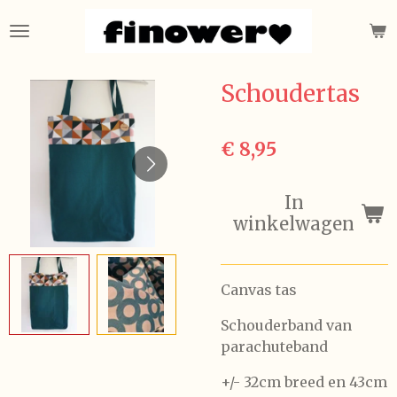
Ga
direct
naar
de
Schoudertas
hoofdinhoud
€ 8,95
In
winkelwagen
Canvas tas
Schouderband van
parachuteband
+/- 32cm breed en 43cm