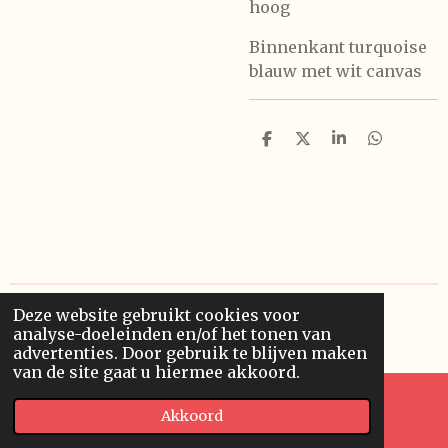
hoog
Binnenkant turquoise
blauw met wit canvas
D
D
S
D
e
e
h
e
l
e
a
l
e
l
r
e
n
e
n
Deze website gebruikt cookies voor
© 2020 - 2026 Finowero
analyse-doeleinden en/of het tonen van
Powered by
JouwWeb
advertenties. Door gebruik te blijven maken
van de site gaat u hiermee akkoord.
Akkoord
E-mailadres
Kaart